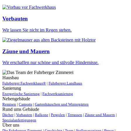
Vorbauten
Wir lassen Sie nicht im Regen stehen.
Zäune und Mauern
Wir erschaffen nur schöne und stilvolle Hindernisse.
Hausbau
Fuhrberger Fachwerkhaus®
|
Fuhrberger Landhaus
Sanierung
Energetische Sanierung
|
Fachwerksanierung
Nebengebäude
Remisen
|
Carports
|
Gartenhäuschen und Wintergärten
Rund ums Gebäude
Dächer
|
Vorbauten
|
Balkone
|
Pergolen
|
Terrassen
|
Zäune und Mauern
|
Spezialanfertigungen
Über uns
Die Fuhrberger Zimmerei
|
Geschichte
|
Team
|
Stellenanzeigen
|
Presse
|